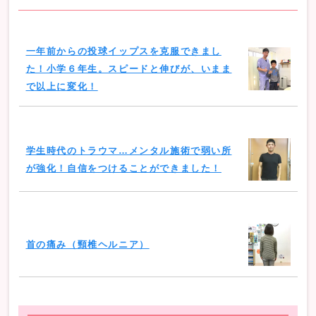
一年前からの投球イップスを克服できまし
た！小学６年生。スピードと伸びが、いまま
で以上に変化！
学生時代のトラウマ…メンタル施術で弱い所
が強化！自信をつけることができました！
首の痛み（頸椎ヘルニア）