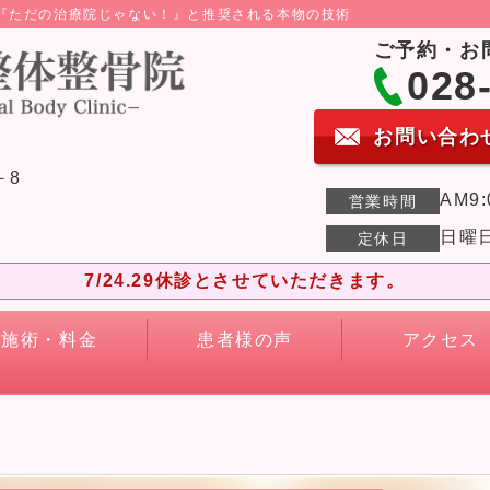
ら『ただの治療院じゃない！』と推奨される本物の技術
ご予約・お
028
お問い合わ
－8
AM9:
営業時間
日曜
定休日
7/24.29休診とさせていただきます。
施術・料金
患者様の声
アクセス