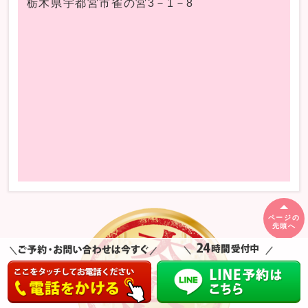
栃木県宇都宮市雀の宮3－1－8
ページの
先頭へ