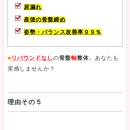
尿漏れ
産後の骨盤締め
姿勢・バランス改善率９９％
■
リバウンドなし
の
骨盤
軸
整体
。あなたも
実感しませんか？
理由その５