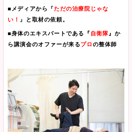
■
メディア
から
『
ただの治療院じゃな
い！
』
と
取材の依頼。
■身体の
エキスパート
である『
自衛隊
』か
ら
講
演会のオファーが来る
プロ
の
整体師