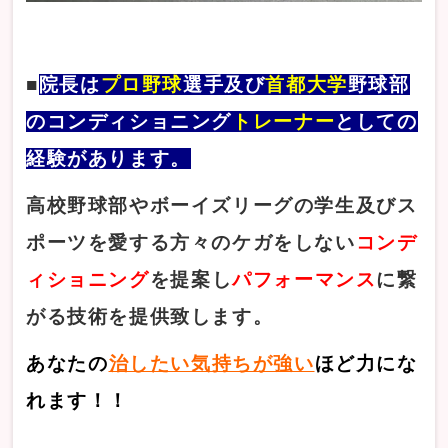
■
院長は
プロ野球
選手及び
首都大学
野球部
のコンディショニング
トレーナー
としての
経験があります。
高校野球部やボーイズリーグの学生及びス
ポーツを愛する方々のケガをしない
コンデ
ィショニング
を提案し
パフォーマンス
に繋
がる技術を提供致します。
あなたの
治したい気持ちが強い
ほど力にな
れます！！