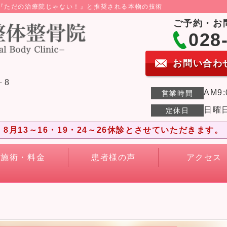
ら『ただの治療院じゃない！』と推奨される本物の技術
ご予約・お
028
お問い合わ
－8
AM9:
営業時間
日曜
定休日
8月13～16・19・24～26休診とさせていただきます。
施術・料金
患者様の声
アクセス