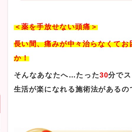
＜薬を手放せない
頭痛
＞
長い間、痛みが中々治らなくてお
か！
そんなあなたへ…たった
30
分でス
生活が楽になれる施術法があるの