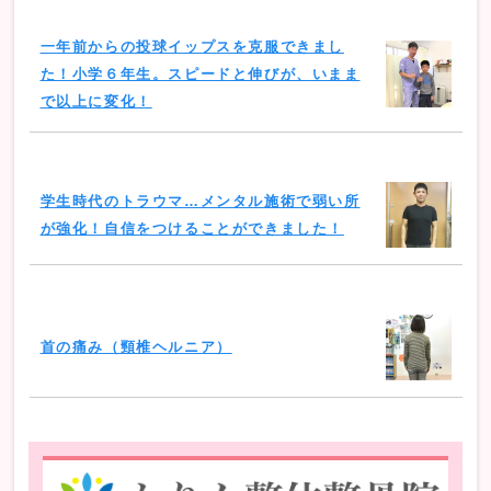
一年前からの投球イップスを克服できまし
た！小学６年生。スピードと伸びが、いまま
で以上に変化！
学生時代のトラウマ…メンタル施術で弱い所
が強化！自信をつけることができました！
首の痛み（頸椎ヘルニア）