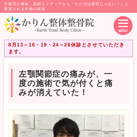
宇都宮の整体，医師とメディアから『ただの治療院じゃない！』と
推奨される本物の技術
8月13～16・19・24～26休診とさせていただき
ます。
左顎関節症の痛みが、一
度の施術で気が付くと痛
みが消えていた！