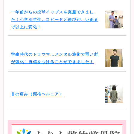
一年前からの投球イップスを克服できまし
た！小学６年生。スピードと伸びが、いまま
で以上に変化！
学生時代のトラウマ…メンタル施術で弱い所
が強化！自信をつけることができました！
首の痛み（頸椎ヘルニア）