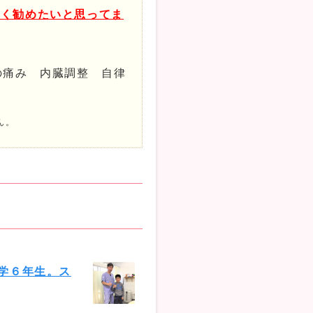
なく勧めたいと思ってま
の痛み 内臓調整 自律
ん。
学６年生。ス