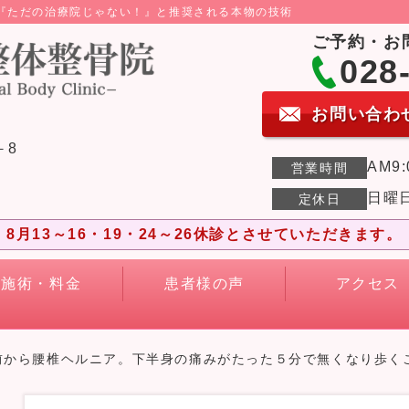
ら『ただの治療院じゃない！』と推奨される本物の技術
ご予約・お
028
お問い合わ
－8
AM9:
営業時間
日曜
定休日
8月13～16・19・24～26休診とさせていただきます。
施術・料金
患者様の声
アクセス
前から腰椎ヘルニア。下半身の痛みがたった５分で無くなり歩く