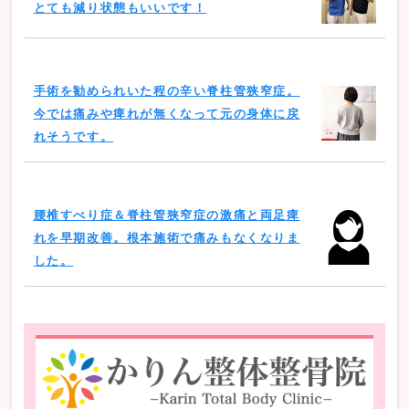
とても減り状態もいいです！
手術を勧められいた程の辛い脊柱管狭窄症。
今では痛みや痺れが無くなって元の身体に戻
れそうです。
腰椎すべり症＆脊柱管狭窄症の激痛と両足痺
れを早期改善。根本施術で痛みもなくなりま
した。