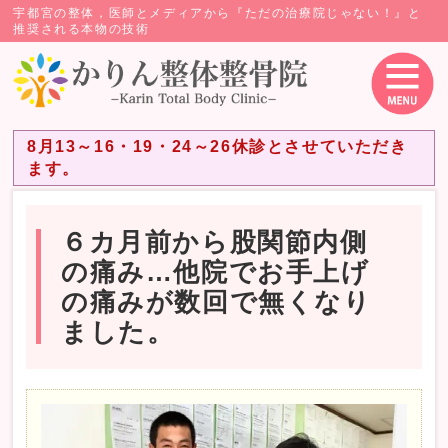
宇都宮の整体，医師とメディアから『ただの治療院じゃない！』と
推奨される本物の技術
8月13～16・19・24～26休診とさせていただき
ます。
６カ月前から股関節内側
の痛み…他院でお手上げ
の痛みが数回で無くなり
ました。