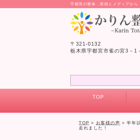
宇都宮の整体，医師とメディアか
〒321-0132
栃木県宇都宮市雀の宮3－1
TOP
TOP
>
お客様の声
> 半年
走れました！