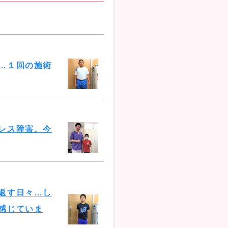
…１回の施術
レス障害。今
返す日々…し
感じていま