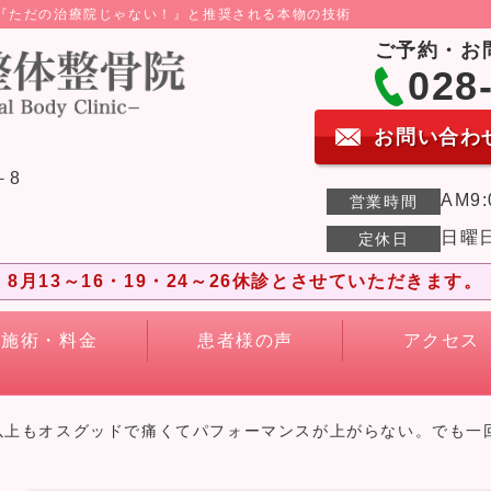
ら『ただの治療院じゃない！』と推奨される本物の技術
ご予約・お
028
お問い合わ
－8
AM9:
営業時間
日曜
定休日
8月13～16・19・24～26休診とさせていただきます。
施術・料金
患者様の声
アクセス
以上もオスグッドで痛くてパフォーマンスが上がらない。でも一