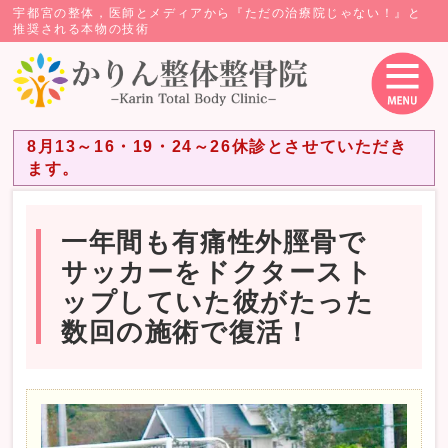
宇都宮の整体，医師とメディアから『ただの治療院じゃない！』と
推奨される本物の技術
8月13～16・19・24～26休診とさせていただき
ます。
一年間も有痛性外脛骨で
サッカーをドクタースト
ップしていた彼がたった
数回の施術で復活！