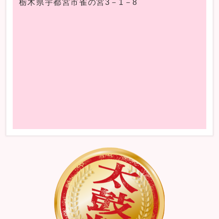
栃木県宇都宮市雀の宮3－1－8