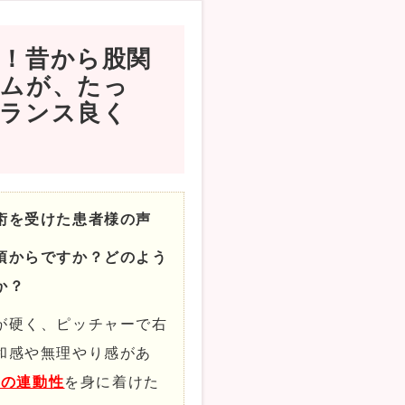
！昔から股関
ームが、たっ
バランス良く
術を受けた患者様の声
頃からですか？どのよう
か？
が硬く、ピッチャーで右
和感や無理やり感があ
体の連動性
を身に着けた