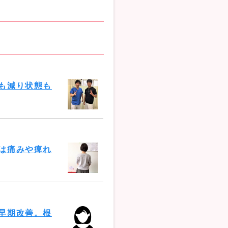
も減り状態も
は痛みや痺れ
早期改善。根