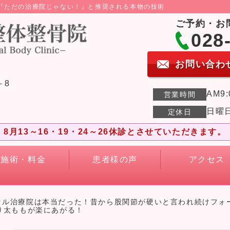
ら『ただの治療院じゃない！』と推奨される本物の技術
ご予約・お
028
お問い合わ
－8
AM9:
営業時間
日曜
定休日
8月13～16・19・24～26休診とさせていただきます。
施術・料金
患者様の声
アクセス
クル治療院は本当だった！昔から股関節が硬いと言われ続けフォ
り太ももが楽にあがる！