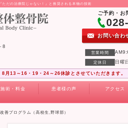
ら『ただの治療院じゃない！』と推奨される本物の技術
ご予約・お
028
お問い合わ
－8
AM9:
営業時間
日曜
定休日
8月13～16・19・24～26休診とさせていただきます。
施術・料金
患者様の声
アクセス
背改善プログラム（高校生,野球部）